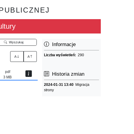
 PUBLICZNEJ
ltury
Wyszukaj
Informacje
Liczba wyświetleń:
290
A
A
pdf
Historia zmian
3 MB
2024-01-31 13:40
Migracja
strony