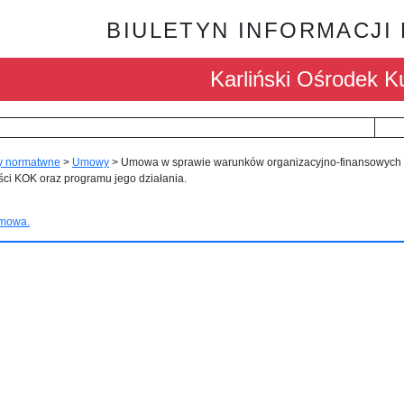
BIULETYN INFORMACJI
Karliński Ośrodek Ku
y normatwne
>
Umowy
>
Umowa w sprawie warunków organizacyjno-finansowych
ści KOK oraz programu jego działania.
mowa.